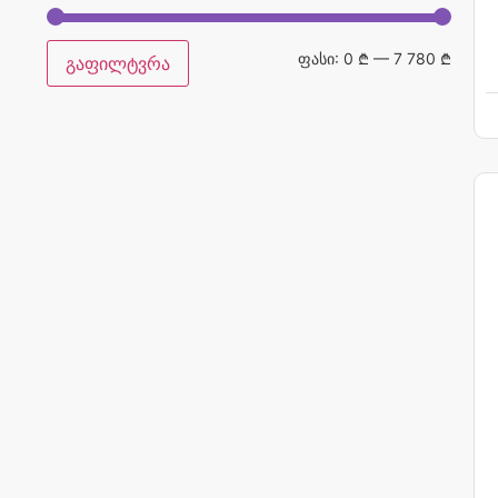
ფასი:
0 ₾
—
7 780 ₾
გაფილტვრა