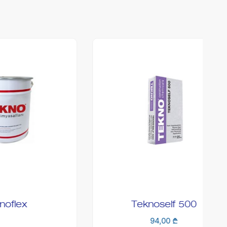
Teknoself 500
94,00
₾