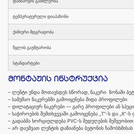
დაბზარვის
გამძლეობა
ტემპერატურული
დიაპაზონი
ქიმიური
მდგრადობა
წყლის
გაუმტარობა
სტანდარტები
მონტაჟის
ინსტრუქცია
–
ლენტი
უნდა
მოთავსდეს
სწორად, ნაკერი
ზონაში
ბე
–
სამუშაო
ნაკერებში
გამოიყენება
შიდა
პროფილები
–
დილატაციურ
ნაკერები
—
გარე
პროფილები
ან
სპეც
–
საჭიროების
შემთხვევაში
გამოიყენება
„T“-
ს
და
„X“-
ს
–
გადაბმა
ხორციელდება
PVC-
ს
შედუღების
მეშვეობით
–
არ
დაუშვათ
ლენტის
დაზიანება
ბეტონის
ჩამოსხმისას