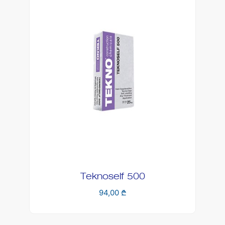
Teknobond 401 W
26,00
₾