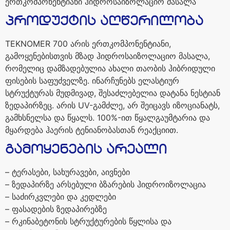
ერთკომპონენტიანი
ჰიდროსაიზოლაციო
მასალა
პროდუქტის
აღწერილობა
TEKNOMER 700
არის
ერთკომპონენტიანი
,
გამოყენებისთვის
მზად
ჰიდროსაიზოლაციო
მასალა
,
რომელიც
დამზადებულია
ახალი
თაობის
ჰიბრიდული
ფისების
საფუძველზე
.
ინარჩუნებს
ელასტიურ
სტრუქტურას
მუდმივად
,
შესაძლებელია
დატანა
ნესტიან
ზედაპირზეც
.
არის
UV-
გამძლე
,
არ
შეიცავს
იზოციანატს
,
გამხსნელსა
და
წყალს
. 100%-
ით
წყალგაუმტარია
და
მყარდება
ჰაერის
ტენიანობასთან
რეაქციით
.
გამოყენების
არეალი
–
ტერასები
,
სახურავები
,
აივნები
–
ზედაპირზე
არსებული
ბზარების
ჰიდროიზოლაცია
–
საძირკვლები
და
კედლები
–
ფასადების
ზედაპირებზე
–
რკინაბეტონის
სტრუქტურების
წყლისა
და