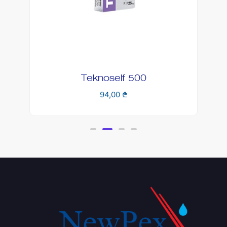
Teknobond 401 W
26,00
₾