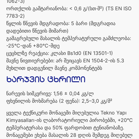
1062-3)
ორთქლის
გამტარიანობა
: < 0,6
გ
/(
სთ
·
მ
²) (TS EN ISO
7783-2)
წყლის
წნევის
მდგრადობა
: 5
ბარი
(
მდგრადია
დადებითი
წნევის
მიმართ
)
გამაგრებული
მასალის
ტემპერატურული
გამძლეობა
:
-25°C-
დან
+80°C-
მდე
ცეცხლზე
რეაქცია
:
კლასი
Bs1d0 (EN 13501-1)
მავნე
ნივთიერებები
:
არ
შეიცავს
EN 1504-2-
ის
5.3
მუხლით
დადგენილ
მავნე
კომპონენტებს
ხარჯვის
ცხრილი
ნარევის
სიმკვრივე
: 1,56 ± 0,04
კგ
/
ლ
ფხვნილის
მოხმარება
(2
ფენა
): 2,5–3,0
კგ
/
მ
²
ყველა
ტექნიკური
მონაცემი
მიღებულია
Tekno Yapı
Kimyasalları-
ის
ლაბორატორიული
პირობებში
, +20°C
ტემპერატურასა
და
50%
ფარდობით
ტენიანობაზე
.
მონაცემები
ეხება
მასალის
28
დღის
შემდეგ
მიღებულ