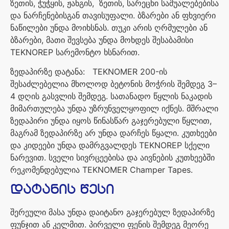
ზეთის
,
ჭუჭყის
,
ჟანგის
,
ზეთის
,
სარეცხი
საშუალებებისა
და
ნარჩენებისგან
თავისუფალი
.
ბზარები
ან
ფხვიერი
ნაწილები
უნდა
მოიხსნას
.
თუკი
არის
ღრმულები
ან
ბზარები
,
მათი
შევსება
უნდა
მოხდეს
შესაბამისი
TEKNOREP
სარემონტო
ხსნარით
.
ზედაპირზე დატანა:
TEKNOMER 200-
ის
შესაძლებელია
მხოლოდ
ბეტონის
მოჭრის
შემდეგ
3–
4
დღის
გასვლის
შემდეგ
.
სათანადო
წყლის
ნაკადის
მიმართულება
უნდა
უზრუნველყოფილ
იქნეს
.
მშრალი
ზედაპირი
უნდა
იყოს
წინასწარ
გაჯერებული
წყლით
,
მაგრამ
ზედაპირზე
არ
უნდა
დარჩეს
წყალი
.
კუთხეები
და
კიდეები
უნდა
დამრგვალდეს
TEKNOREP
სქელი
ნარევით
.
სველი
სივრცეებისა
და
აივნების
კუთხეებში
რეკომენდებულია
TEKNOMER Champer Tapes.
დატანის
წესი
შერეული
მასა
უნდა
დაიტანო
გაჯერებულ
ზედაპირზე
ფუნჯით
ან
კელმით
.
პირველი
ფენის
შემდეგ
მეორე