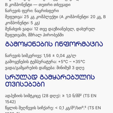
B
კომპონენტი
—
თეთრი
თხევადი
ნარევის
ფერი
:
ნაცრისფერი
შეფუთვა
: 25
კგ
კომპლექტი
(A
კომპონენტი
: 20
კგ
, B
კომპონენტი
: 5
კგ
)
შენახვის
ვადა
: 12
თვე
დაუზიანებელ
,
დახურულ
შეფუთვაში
,
მშრალ
პირობებში
გამოყენების
ინფორმაცია
ნარევის
სიმკვრივე
: 1,56 ± 0,04
კგ
/
ლ
გამოყენების
ტემპერატურა
: +5°C – +35°C
ვადა
/
გამყარების
დაწყება
:
მინიმუმ
3
დღე
სრულად
გამყარებულის
თვისებები
ადჰეზიის
სიმტკიცე
(28
დღე
): ≥ 1,0
ნ
/
მმ
² (TS EN
1542)
წყლის
შეღწევის
სიჩქარე
: < 0,1
კგ
/
მ
²/
სთ
⁰․⁵ (TS EN