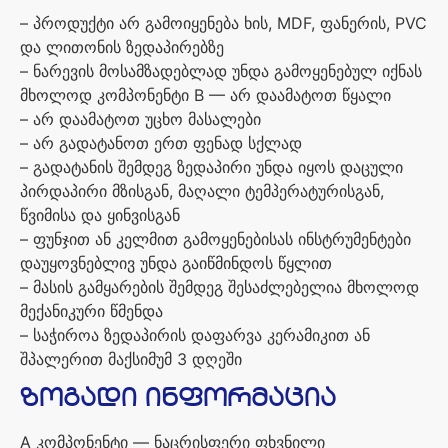
–
პროდუქტი
არ
გამოიყენება
ხის
, MDF,
ფანერის
, PVC
და
ლითონის
ზედაპირებზე
–
ნარევის
მოსამზადებლად
უნდა
გამოყენებულ
იქნას
მხოლოდ
კომპონენტი
B —
არ
დაამატოთ
წყალი
–
არ
დაამატოთ
უცხო
მასალები
–
არ
გადატანოთ
ერთ
ფენად
სქლად
–
გადატანის
შემდეგ
ზედაპირი
უნდა
იყოს
დაცული
პირდაპირი
მზისგან
,
მაღალი
ტემპერატურისგან
,
წვიმისა
და
ყინვისგან
–
ფუნჯით
ან
კელმით
გამოყენებისას
ინსტრუმენტები
დაუყოვნებლივ
უნდა
გაიწმინდოს
წყლით
–
მასის
გამყარების
შემდეგ
შესაძლებელია
მხოლოდ
მექანიკური
წმენდა
–
საჭიროა
ზედაპირის
დაფარვა
კერამიკით
ან
შპალერით
მაქსიმუმ
3
დღეში
ზოგადი
ინფორმაცია
A
კომპონენტი
—
ნაცრისფერი
ფხვნილი