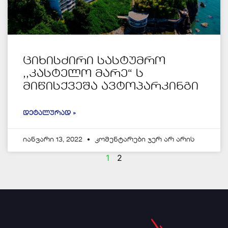
ციხისძირი სასტუმრო
,,კასტელო მარე“ ს
მიწისქვეშა ავტოპარკინგი
ᲓᲔᲢᲐᲚᲣᲠᲐᲓ »
იანვარი 13, 2022
კომენტარები ჯერ არ არის
1
2