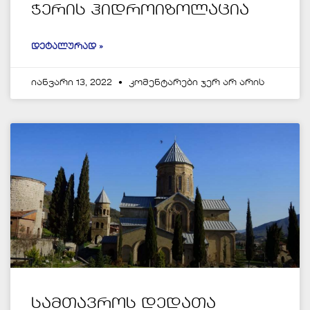
ჭერის ჰიდროიზოლაცია
ᲓᲔᲢᲐᲚᲣᲠᲐᲓ »
იანვარი 13, 2022
კომენტარები ჯერ არ არის
სამთავროს დედათა