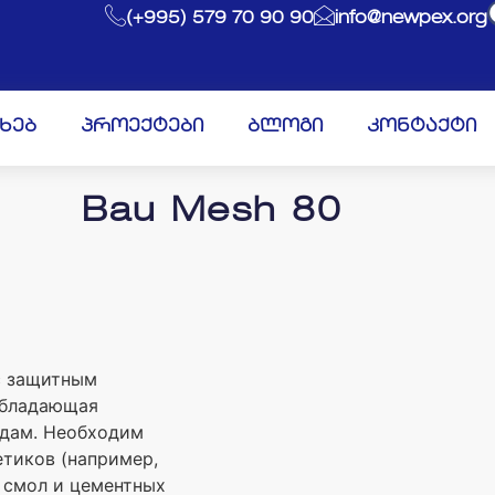
(+995) 579 70 90 90
info@newpex.org
ახებ
პროექტები
ბლოგი
კონტაქტი
Bau Mesh 80
с защитным
обладающая
дам. Необходим
етиков (например,
 смол и цементных