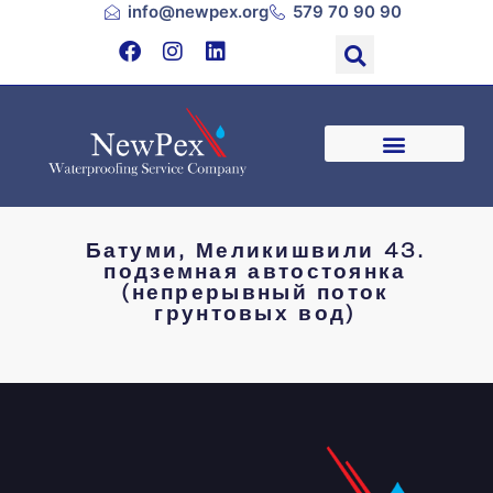
info@newpex.org
579 70 90 90
Батуми, Меликишвили 43.
подземная автостоянка
(непрерывный поток
грунтовых вод)