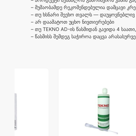
–
პროდუქტი
შესაძლოა
გამოიწვიოს
კანის
გა
–
მუშაობამდე
რეკომენდებულია
დამცავი
კრე
–
თუ
ხსნარი
შეეხო
თვალს
—
დაუყოვნებლივ
–
არ
დაამატოთ
უცხო
ნივთიერებები
–
თუ
TEKNO AD-
ის
წასმიდან
გავიდა
4
საათი
–
წასმისს
შემდეგ
საჭიროა
დაცვა
არასასურვ